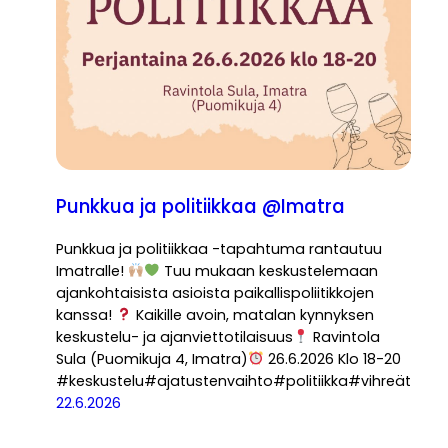
Punkkua ja politiikkaa @Imatra
Punkkua ja politiikkaa -tapahtuma rantautuu
Imatralle!
Tuu mukaan keskustelemaan
ajankohtaisista asioista paikallispoliitikkojen
kanssa!
Kaikille avoin, matalan kynnyksen
keskustelu- ja ajanviettotilaisuus
Ravintola
Sula (Puomikuja 4, Imatra)
26.6.2026 Klo 18-20
#keskustelu#ajatustenvaihto#politiikka#vihreät
22.6.2026