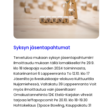
Syksyn jäsentapahtumat
Tervetuloa mukaan syksyn jäsentapahtumiin!
Ilmoittaudu mukaan tällä lomakkeella! Pe 29.9.
klo 18 Ideapaja vuoden 2024 toiminnasta,
Katariinantori 6 Lappeenranta To 12.10. klo 17
Jäsenilta ja Ilveskuiskaaja-elokuva Kulttuuritila
Nuijamiehessä, Valtakatu 39 Lappeenranta Voit
myös ilmoittautua vain jäseniltaan!
Omakustannehinta 12€ Etelä-Karjalan vihreät
tarjoaa leffapopcornit Pe 20.10. klo 18-19.30
Hohtokeilaus (Space Bowling, Kauppakatu 31