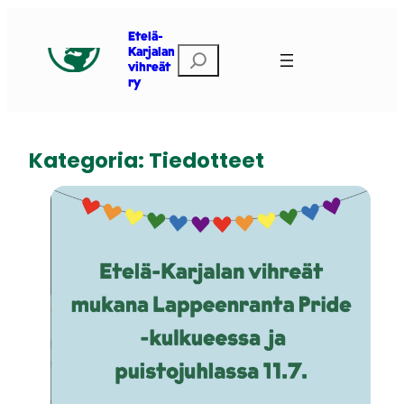
Siirry
sisältöön
Etelä-
Etsi
Karjalan
vihreät
ry
Kategoria:
Tiedotteet