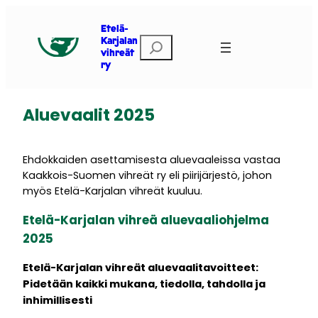
Siirry
sisältöön
Etelä-
Etsi
Karjalan
vihreät
ry
Aluevaalit 2025
Ehdokkaiden asettamisesta aluevaaleissa vastaa
Kaakkois-Suomen vihreät ry eli piirijärjestö, johon
myös Etelä-Karjalan vihreät kuuluu.
Etelä-Karjalan vihreä aluevaaliohjelma
2025
Etelä-Karjalan vihreät aluevaalitavoitteet:
Pidetään kaikki mukana, tiedolla, tahdolla ja
inhimillisesti