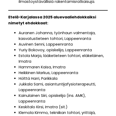
ilmastoystävällisiä rakentamisratkaisuja.
Etelä-Karjalassa 2025 aluevaaliehdokkaiksi
nimetyt ehdokkaat:
Auranen Johanna, työnhaun valmentaja,
kasvatustieteen tohtori, Lappeenranta
Auvinen Senni, Lappeenranta
Yuriy Bokovoy, opiskelija, Lappeenranta
Estola Marja, lääketieteen tohtori, eläkeläinen,
Imatra
Hammaren Kaisa, Imatra
Heikkinen Markus, Lappeenranta
Hölttä Harri, Parikkala
Jukkala Sami, asiantuntijafysioterapeutti,
Lappeenranta
Kainulainen Siiri, opiskelija (ins. AMK),
Lappeenranta
Keskitalo Kirsi, Imatra (sit.)
Klemola Kimmo, tekniikan tohtori, yrittäjä,