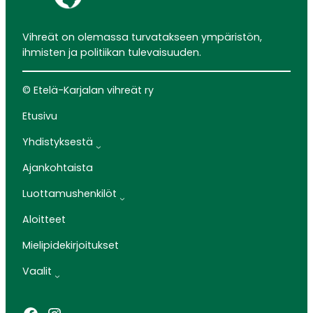
Vihreät on olemassa turvatakseen ympäristön,
ihmisten ja politiikan tulevaisuuden.
© Etelä-Karjalan vihreät ry
Etusivu
Yhdistyksestä
Ajankohtaista
Luottamushenkilöt
Aloitteet
Mielipidekirjoitukset
Vaalit
Facebook
Instagram