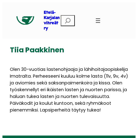
Siirry
sisältöön
Etelä-
Etsi
Karjalan
vihreät
ry
Tiia Paakkinen
Olen 30-vuotias lastenohjaaja ja lähihoitajaopiskelija
Imatralta. Perheeseeni kuuluu kolme lasta (11v, 9v, 4v)
ja aviomies sekä saksanpaimenkoira ja kissa. Olen
työskennellyt eri ikäisten lasten ja nuorten parissa, ja
haluan tukea lasten ja nuorten tulevaisuutta.
Päiväkodit ja koulut kuntoon, sekä ryhmäkoot
pienemmiksi. Lapsiperheitä täytyy tukea!