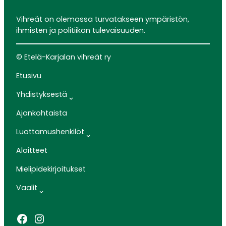
Vihreät on olemassa turvatakseen ympäristön,
ihmisten ja politiikan tulevaisuuden.
© Etelä-Karjalan vihreät ry
Etusivu
Yhdistyksestä
Ajankohtaista
Luottamushenkilöt
Aloitteet
Mielipidekirjoitukset
Vaalit
Facebook
Instagram