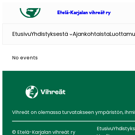
Siirry
sisältöön
Etelä-Karjalan vihreät ry
Etusivu
Yhdistyksestä
Ajankohtaista
Luottamu
No events
Vihreät on olemassa turvatakseen ympäristön, ihmist
Etusivu
Yhdistyk
© Etelä-Karjalan vihreät ry