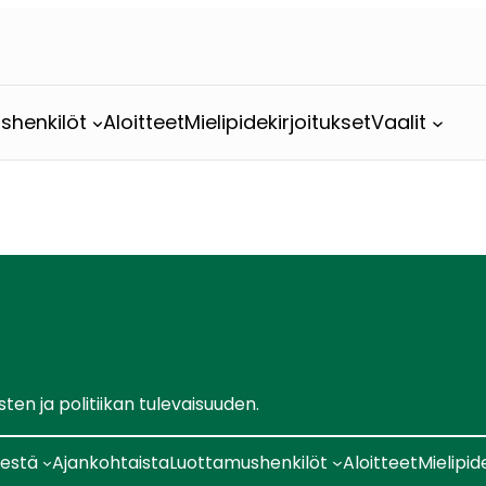
shenkilöt
Aloitteet
Mielipidekirjoitukset
Vaalit
en ja politiikan tulevaisuuden.
sestä
Ajankohtaista
Luottamushenkilöt
Aloitteet
Mielipid