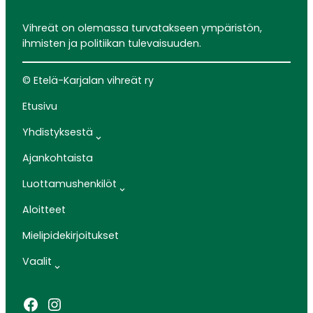
Vihreät on olemassa turvatakseen ympäristön,
ihmisten ja politiikan tulevaisuuden.
© Etelä-Karjalan vihreät ry
Etusivu
Yhdistyksestä
Ajankohtaista
Luottamushenkilöt
Aloitteet
Mielipidekirjoitukset
Vaalit
Facebook
Instagram