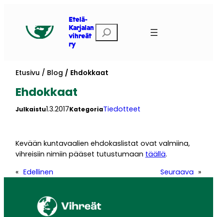
Siirry
sisältöön
Etelä-
Etsi
Karjalan
vihreät
ry
Etusivu
Blog
Ehdokkaat
Ehdokkaat
1.3.2017
Tiedotteet
Julkaistu
Kategoria
Kevään kuntavaalien ehdokaslistat ovat valmiina,
vihreisiin nimiin pääset tutustumaan
täällä
.
«
Edellinen
Seuraava
»