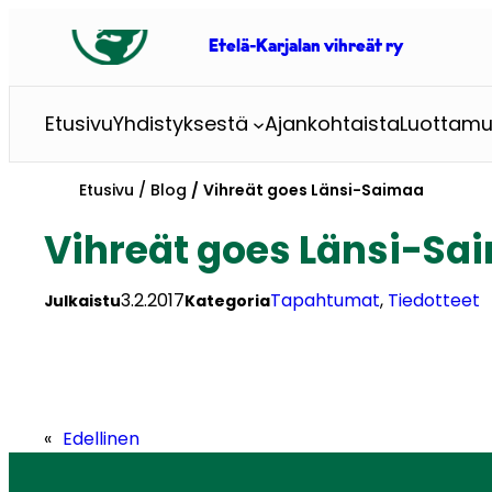
Siirry
sisältöön
Etelä-Karjalan vihreät ry
Etusivu
Yhdistyksestä
Ajankohtaista
Luottamu
Etusivu
Blog
Vihreät goes Länsi-Saimaa
Vihreät goes Länsi-Sa
3.2.2017
Tapahtumat
, 
Tiedotteet
Julkaistu
Kategoria
«
Edellinen