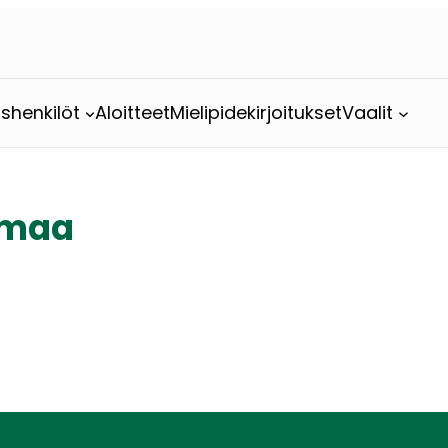
shenkilöt
Aloitteet
Mielipidekirjoitukset
Vaalit
imaa