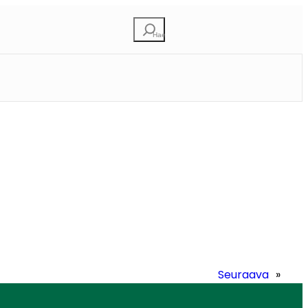
Etsi
Seuraava
»